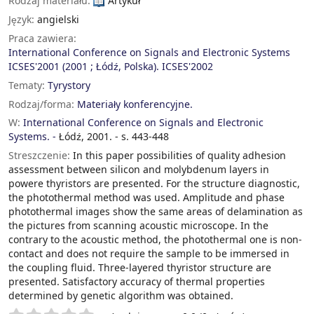
Rodzaj materiału:
Artykuł
Język:
angielski
Praca zawiera:
International Conference on Signals and Electronic Systems
ICSES'2001 (2001 ; Łódź, Polska). ICSES'2002
Tematy:
Tyrystory
Rodzaj/forma:
Materiały konferencyjne.
W:
International Conference on Signals and Electronic
Systems. -
Łódź, 2001. - s. 443-448
Streszczenie:
In this paper possibilities of quality adhesion
assessment between silicon and molybdenum layers in
powere thyristors are presented. For the structure diagnostic,
the photothermal method was used. Amplitude and phase
photothermal images show the same areas of delamination as
the pictures from scanning acoustic microscope. In the
contrary to the acoustic method, the photothermal one is non-
contact and does not require the sample to be immersed in
the coupling fluid. Three-layered thyristor structure are
presented. Satisfactory accuracy of thermal properties
determined by genetic algorithm was obtained.