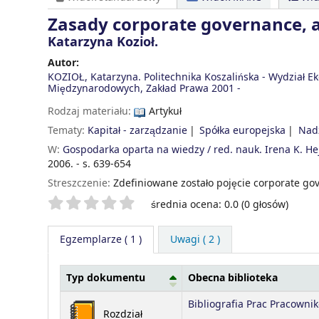
Zasady corporate governance, a
Katarzyna Kozioł.
Autor:
KOZIOŁ, Katarzyna. Politechnika Koszalińska - Wydział 
Międzynarodowych, Zakład Prawa
2001 -
Rodzaj materiału:
Artykuł
Tematy:
Kapitał - zarządzanie
Spółka europejska
Nad
W:
Gospodarka oparta na wiedzy / red. nauk. Irena K. Hej
2006. - s. 639-654
Streszczenie:
Zdefiniowane zostało pojęcie corporate g
Twoje oceny
średnia ocena: 0.0 (0 głosów)
Egzemplarze
( 1 )
Uwagi ( 2 )
Typ dokumentu
Obecna biblioteka
Egzemplarze
Bibliografia Prac Pracowni
Rozdział