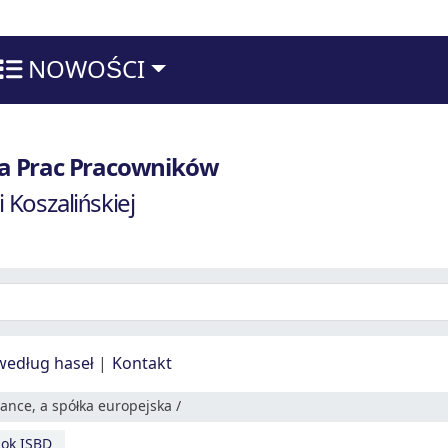
NOWOŚCI
techniki Koszalińskiej
fia Prac Pracowników
i Koszalińskiej
według haseł
Kontakt
nce, a spółka europejska /
ok ISBD