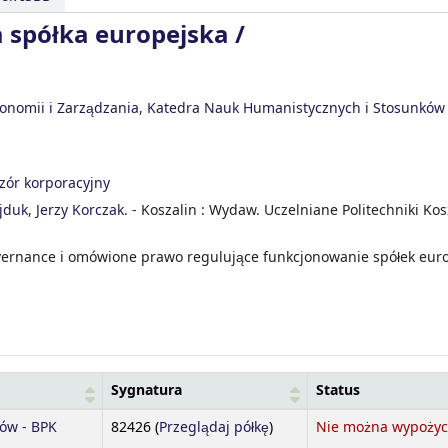
 spółka europejska /
Ekonomii i Zarządzania, Katedra Nauk Humanistycznych i Stosunków
zór korporacyjny
duk, Jerzy Korczak. -
Koszalin : Wydaw. Uczelniane Politechniki Kosz
overnance i omówione prawo regulujące funkcjonowanie spółek euro
Sygnatura
Status
(Otwórz poniżej)
ków - BPK
82426 (
Przeglądaj półkę
)
Nie można wypożyc