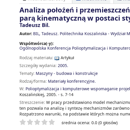
Analiza położeń i przemieszcz
parą kinematyczną w postaci sty
Tadeusz Bil.
Autor:
BIL, Tadeusz. Politechnika Koszalińska - Wydział
Współtwórca(-y):
Ogólnopolska Konferencja Polioptymalizacja i Komput
Rodzaj materiału:
Artykuł
Szczegóły wydania:
2005.
Tematy:
Maszyny - budowa i konstrukcje
Rodzaj/forma:
Materiały konferencyjne.
W:
Polioptymalizacja i komputerowe wspomaganie projek
Koszalińskiej, 2005. - s. 7-14
Streszczenie:
W pracy przedstawiono model mechanizmu t
ten pozwala na analizę i syntezę mechanizmów zarówno 
Rozpatrzono warunki, na podstawie których można nume
Twoje oceny
średnia ocena: 0.0 (0 głosów)