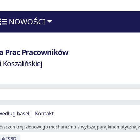
NOWOŚCI
techniki Koszalińskiej
fia Prac Pracowników
i Koszalińskiej
według haseł
Kontakt
eszczeń trójczłonowego mechanizmu z wyższą parą kinematyczną w po
ok ISBD