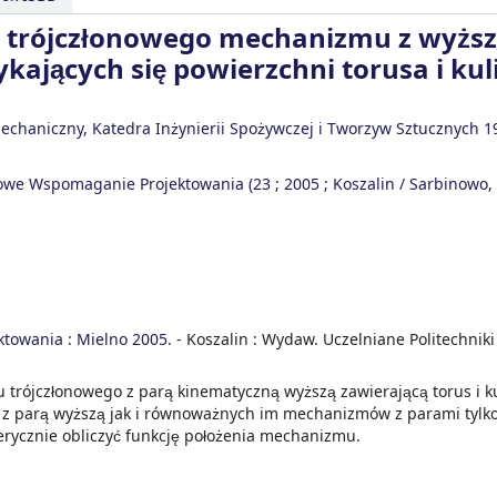
eń trójczłonowego mechanizmu z wyżs
kających się powierzchni torusa i kuli
 Mechaniczny, Katedra Inżynierii Spożywczej i Tworzyw Sztucznych
19
erowe Wspomaganie Projektowania
(23 ; 2005 ; Koszalin / Sarbinowo,
towania : Mielno 2005. -
Koszalin : Wydaw. Uczelniane Politechniki
rójczłonowego z parą kinematyczną wyższą zawierającą torus i k
z parą wyższą jak i równoważnych im mechanizmów z parami tylko
rycznie obliczyć funkcję położenia mechanizmu.