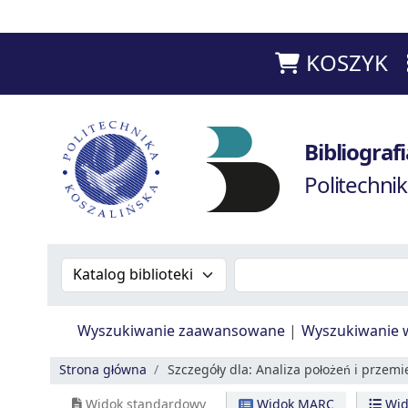
KOSZYK
Bibliografia Prac Pracowników - Biblioteka Poli
Bibliogra
Politechnik
Szukaj w katalogu po:
Szukaj w katalogu
Wyszukiwanie zaawansowane
Wyszukiwanie 
Strona główna
Szczegóły dla:
Analiza położeń i przemi
Widok standardowy
Widok MARC
Wid