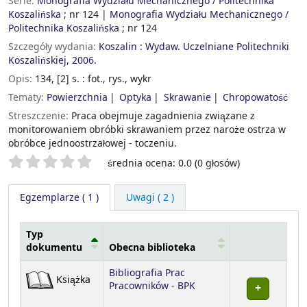
Serie:
Monografia Wydziału Mechanicznego / Politechnika
Koszalińska
; nr 124
|
Monografia Wydziału Mechanicznego /
Politechnika Koszalińska
; nr 124
Szczegóły wydania:
Koszalin :
Wydaw. Uczelniane Politechniki
Koszalińskiej,
2006.
Opis:
134, [2] s. : fot., rys., wykr
Tematy:
Powierzchnia
Optyka
Skrawanie
Chropowatość
Streszczenie:
Praca obejmuje zagadnienia związane z
monitorowaniem obróbki skrawaniem przez naroże ostrza w
obróbce jednoostrzałowej - toczeniu.
Twoje oceny
średnia ocena: 0.0 (0 głosów)
Egzemplarze
( 1 )
Uwagi ( 2 )
Typ
dokumentu
Obecna biblioteka
Egzemplarze
Bibliografia Prac
Książka
Pracowników - BPK