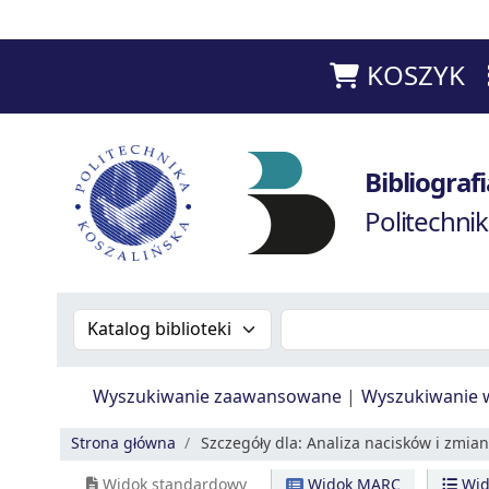
KOSZYK
Bibliografia Prac Pracowników - Biblioteka Poli
Bibliogra
Politechnik
Szukaj w katalogu po:
Szukaj w katalogu
Wyszukiwanie zaawansowane
Wyszukiwanie 
Strona główna
Szczegóły dla:
Analiza nacisków i zmian
Widok standardowy
Widok MARC
Wid