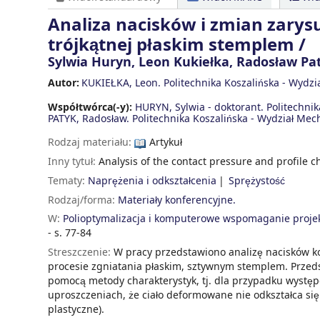
Analiza nacisków i zmian zarys
trójkątnej płaskim stemplem /
Sylwia Huryn, Leon Kukiełka, Radosław Pa
Autor:
KUKIEŁKA, Leon. Politechnika Koszalińska - Wydz
Współtwórca(-y):
HURYN, Sylwia - doktorant. Politechni
PATYK, Radosław. Politechnika Koszalińska - Wydział Mec
Rodzaj materiału:
Artykuł
Inny tytuł:
Analysis of the contact pressure and profile c
Tematy:
Naprężenia i odkształcenia
Sprężystość
Rodzaj/forma:
Materiały konferencyjne.
W:
Polioptymalizacja i komputerowe wspomaganie projekt
- s. 77-84
Streszczenie:
W pracy przedstawiono analizę nacisków ko
procesie zgniatania płaskim, sztywnym stemplem. Prze
pomocą metody charakterystyk, tj. dla przypadku występow
uproszczeniach, że ciało deformowane nie odkształca się 
plastyczne).