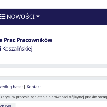
NOWOŚCI
techniki Koszalińskiej
fia Prac Pracowników
i Koszalińskiej
według haseł
Kontakt
 zarysu w procesie zgniatania nierówności trójkątnej płaskim stem
ok ISBD