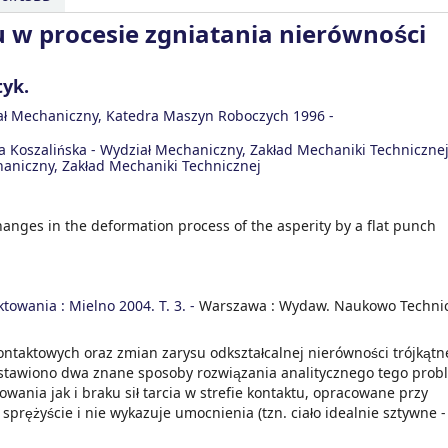
u w procesie zgniatania nierówności
tyk.
iał Mechaniczny, Katedra Maszyn Roboczych
1996 -
ka Koszalińska - Wydział Mechaniczny, Zakład Mechaniki Techniczne
haniczny, Zakład Mechaniki Technicznej
hanges in the deformation process of the asperity by a flat punch
owania : Mielno 2004. T. 3. -
Warszawa : Wydaw. Naukowo Technic
ntaktowych oraz zmian zarysu odkształcalnej nierówności trójkątn
dstawiono dwa znane sposoby rozwiązania analitycznego tego prob
ania jak i braku sił tarcia w strefie kontaktu, opracowane przy
sprężyście i nie wykazuje umocnienia (tzn. ciało idealnie sztywne -