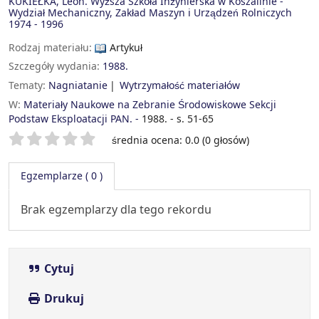
KUKIEŁKA, Leon. Wyższa Szkoła Inżynierska w Koszalinie -
Wydział Mechaniczny, Zakład Maszyn i Urządzeń Rolniczych
1974 - 1996
Rodzaj materiału:
Artykuł
Szczegóły wydania:
1988.
Tematy:
Nagniatanie
Wytrzymałość materiałów
W:
Materiały Naukowe na Zebranie Środowiskowe Sekcji
Podstaw Eksploatacji PAN. -
1988. - s. 51-65
Twoje oceny
średnia ocena: 0.0 (0 głosów)
Egzemplarze
( 0 )
Brak egzemplarzy dla tego rekordu
Cytuj
Drukuj