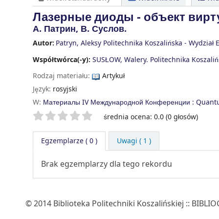
Лазерные диоды - объект вирт
А. Патрин, В. Суслов.
Autor:
Patryn, Aleksy Politechnika Koszalińska - Wydział 
Współtwórca(-y):
SUSŁOW, Walery. Politechnika Koszalińs
Rodzaj materiału:
Artykuł
Język:
rosyjski
W:
Материалы IV Международной Конференции : Quantum
Twoje oceny
średnia ocena: 0.0 (0 głosów)
Egzemplarze
( 0 )
Uwagi ( 1 )
Brak egzemplarzy dla tego rekordu
© 2014 Biblioteka Politechniki Koszalińskiej :: B