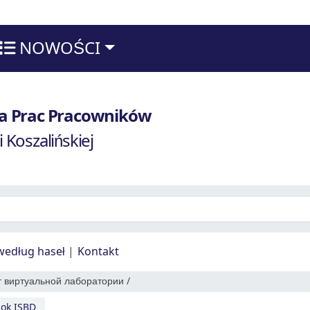
NOWOŚCI
techniki Koszalińskiej
fia Prac Pracowników
i Koszalińskiej
według haseł
Kontakt
 виртуальной лаборатории /
ok ISBD