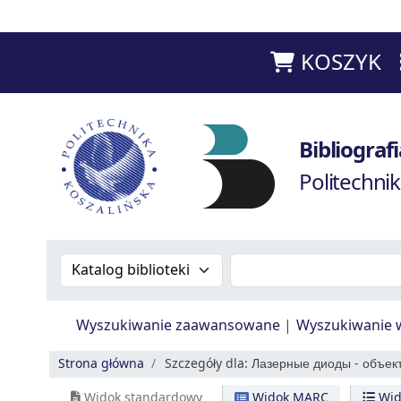
KOSZYK
Bibliografia Prac Pracowników - Biblioteka Poli
Bibliogra
Politechnik
Szukaj w katalogu po:
Szukaj w katalogu
Wyszukiwanie zaawansowane
Wyszukiwanie 
Strona główna
Szczegóły dla:
Лазерные диоды - объект
Widok standardowy
Widok MARC
Wid