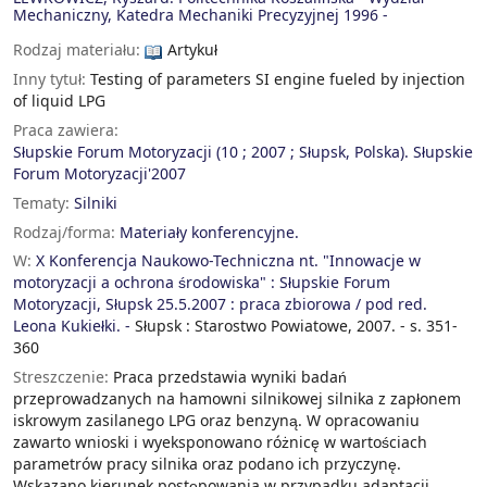
Mechaniczny, Katedra Mechaniki Precyzyjnej
1996 -
Rodzaj materiału:
Artykuł
Inny tytuł:
Testing of parameters SI engine fueled by injection
of liquid LPG
Praca zawiera:
Słupskie Forum Motoryzacji (10 ; 2007 ; Słupsk, Polska). Słupskie
Forum Motoryzacji'2007
Tematy:
Silniki
Rodzaj/forma:
Materiały konferencyjne.
W:
X Konferencja Naukowo-Techniczna nt. "Innowacje w
motoryzacji a ochrona środowiska" : Słupskie Forum
Motoryzacji, Słupsk 25.5.2007 : praca zbiorowa / pod red.
Leona Kukiełki. -
Słupsk : Starostwo Powiatowe, 2007. - s. 351-
360
Streszczenie:
Praca przedstawia wyniki badań
przeprowadzanych na hamowni silnikowej silnika z zapłonem
iskrowym zasilanego LPG oraz benzyną. W opracowaniu
zawarto wnioski i wyeksponowano różnicę w wartościach
parametrów pracy silnika oraz podano ich przyczynę.
Wskazano kierunek postępowania w przypadku adaptacji