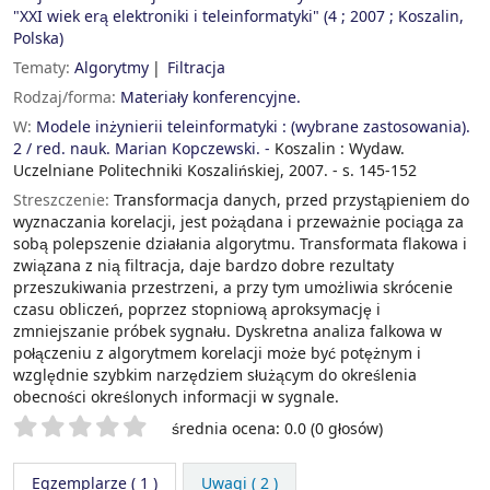
"XXI wiek erą elektroniki i teleinformatyki" (4 ; 2007 ; Koszalin,
Polska)
Tematy:
Algorytmy
Filtracja
Rodzaj/forma:
Materiały konferencyjne.
W:
Modele inżynierii teleinformatyki : (wybrane zastosowania).
2 / red. nauk. Marian Kopczewski. -
Koszalin : Wydaw.
Uczelniane Politechniki Koszalińskiej, 2007. - s. 145-152
Streszczenie:
Transformacja danych, przed przystąpieniem do
wyznaczania korelacji, jest pożądana i przeważnie pociąga za
sobą polepszenie działania algorytmu. Transformata flakowa i
związana z nią filtracja, daje bardzo dobre rezultaty
przeszukiwania przestrzeni, a przy tym umożliwia skrócenie
czasu obliczeń, poprzez stopniową aproksymację i
zmniejszanie próbek sygnału. Dyskretna analiza falkowa w
połączeniu z algorytmem korelacji może być potężnym i
względnie szybkim narzędziem służącym do określenia
obecności określonych informacji w sygnale.
Twoje oceny
średnia ocena: 0.0 (0 głosów)
Egzemplarze
( 1 )
Uwagi ( 2 )